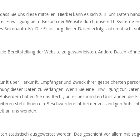
ss Sie uns diese mitteilen. Hierbei kann es sich z. B. um Daten hande
r Einwilligung beim Besuch der Website durch unsere IT-Systeme erfa
s Seitenaufrufs). Die Erfassung dieser Daten erfolgt automatisch, sob
freie Bereitstellung der Website zu gewährleisten. Andere Daten könn
uskunft über Herkunft, Empfänger und Zweck Ihrer gespeicherten pers
ung dieser Daten zu verlangen. Wenn Sie eine Einwilligung zur Datenv
en. Außerdem haben Sie das Recht, unter bestimmten Umständen die Ei
teren steht Ihnen ein Beschwerderecht bei der zuständigen Aufsicht
eit an uns wenden.
lten statistisch ausgewertet werden. Das geschieht vor allem mit so