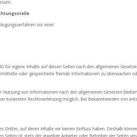
essum.
ichtungsstelle
beilegungsverfahren vor einer
G für eigene Inhalte auf diesen Seiten nach den allgemeinen Gesetze
übermittelte oder gespeicherte fremde Informationen zu überwachen o
er Nutzung von Informationen nach den allgemeinen Gesetzen bleiben 
einer konkreten Rechtsverletzung möglich. Bei Bekanntwerden von en
 Dritter, auf deren Inhalte wir keinen Einfluss haben. Deshalb könne
n Seiten ist stets der jeweilige Anbieter oder Betreiber der Seiten ve