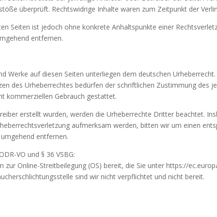
stöße überprüft. Rechtswidrige Inhalte waren zum Zeitpunkt der Verli
nkten Seiten ist jedoch ohne konkrete Anhaltspunkte einer Rechtsverl
 umgehend entfernen.
 und Werke auf diesen Seiten unterliegen dem deutschen Urheberrecht. 
zen des Urheberrechtes bedürfen der schriftlichen Zustimmung des je
icht kommerziellen Gebrauch gestattet.
treiber erstellt wurden, werden die Urheberrechte Dritter beachtet. In
 Urheberrechtsverletzung aufmerksam werden, bitten wir um einen en
e umgehend entfernen.
 1 ODR-VO und § 36 VSBG:
 zur Online-Streitbeilegung (OS) bereit, die Sie unter https://ec.eu
cherschlichtungsstelle sind wir nicht verpflichtet und nicht bereit.